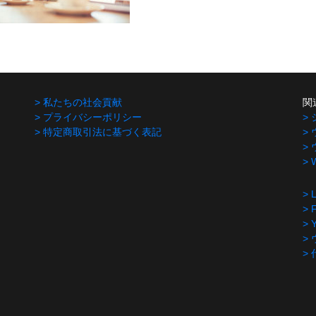
> 私たちの社会貢献
関
> プライバシーポリシー
>
> 特定商取引法に基づく表記
>
>
>
> 
> 
> 
>
>