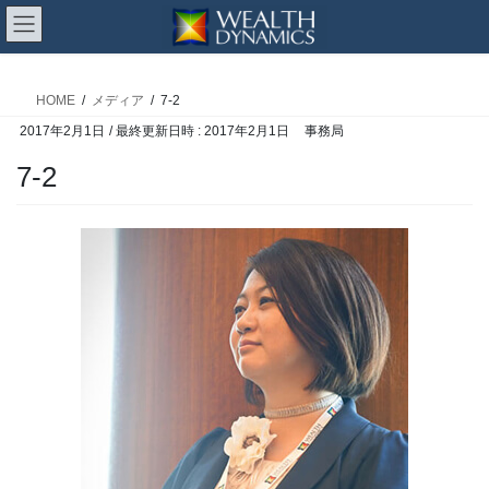
コ
ナ
ン
ビ
メディア
テ
ゲ
ン
ー
HOME
メディア
7-2
ツ
シ
2017年2月1日
/ 最終更新日時 :
2017年2月1日
事務局
へ
ョ
ス
ン
7-2
キ
に
ッ
移
プ
動