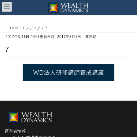
コ
ナ
ン
ビ
メディア
テ
ゲ
ン
ー
HOME
メディア
7
ツ
シ
2017年3月1日
/ 最終更新日時 :
2017年3月1日
事務局
へ
ョ
ス
ン
7
キ
に
ッ
移
プ
動
運営者情報：