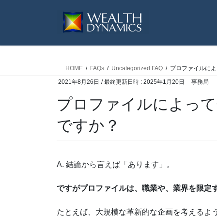
コ
ナ
ン
ビ
テ
ゲ
ン
ー
ツ
シ
へ
ョ
HOME
FAQs
Uncategorized FAQ
プロファイルによ
ス
ン
2021年8月26日
/ 最終更新日時 :
2025年1月20日
事務局
キ
に
ッ
移
プロファイルによって
プ
動
ですか？
A. 結論から言えば「あります」。
ですがプロファイルは、職業や、業界を限定
たとえば、大規模な革新的な企画を考えるよ