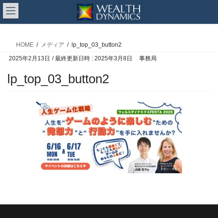
コ
ナ
ン
ビ
メディア
テ
ゲ
ン
ー
HOME
メディア
lp_top_03_button2
ツ
シ
2025年2月13日
/ 最終更新日時 :
2025年3月8日
事務局
へ
ョ
ス
ン
lp_top_03_button2
キ
に
ッ
移
プ
動