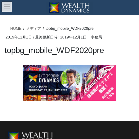
コ
ナ
ン
ビ
メディア
テ
ゲ
ン
ー
HOME
メディア
topbg_mobile_WDF2020pre
ツ
シ
2019年12月1日
/ 最終更新日時 :
2019年12月1日
事務局
へ
ョ
ス
ン
topbg_mobile_WDF2020pre
キ
に
ッ
移
プ
動