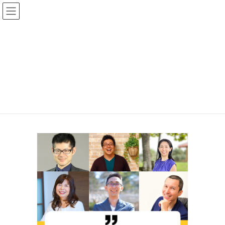
コ
ナ
ン
ビ
line-geniustest
テ
ゲ
ン
ー
HOME
HOME
line-geniustest
ツ
シ
へ
ョ
ス
ン
キ
に
ッ
移
プ
動