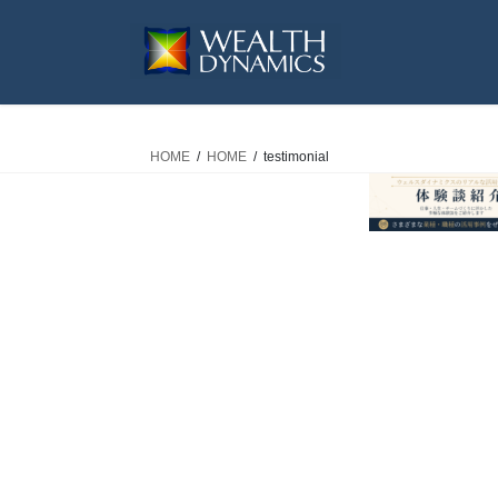
コ
ナ
ン
ビ
テ
ゲ
ン
ー
ツ
シ
へ
ョ
HOME
HOME
testimonial
ス
ン
キ
に
ッ
移
プ
動