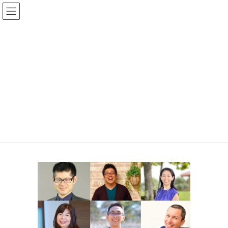
コ
ナ
ン
ビ
kani_kekka_line
テ
ゲ
ン
ー
HOME
簡易テスト診断結果
テスト結果：ダイナモ
kani_kekka_line
ツ
シ
へ
ョ
ス
ン
キ
に
ッ
移
プ
動