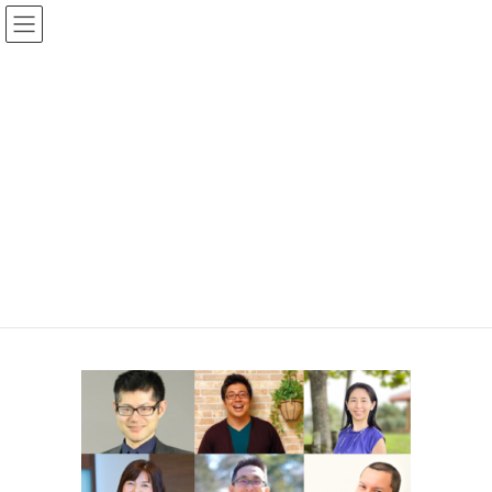
コ
ナ
ン
ビ
line-diagnosis_all
テ
ゲ
ン
ー
HOME
簡易テスト診断結果
テスト結果：ダイナモ
ツ
シ
line-diagnosis_all
へ
ョ
ス
ン
キ
に
ッ
移
プ
動