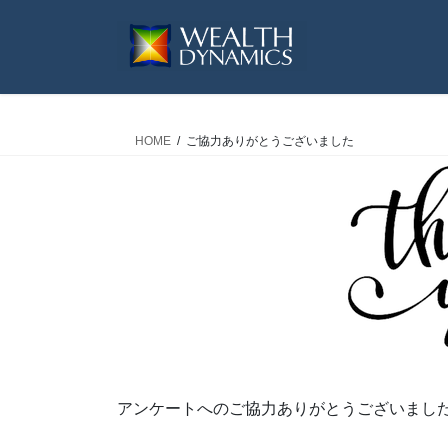
コ
ナ
ン
ビ
テ
ゲ
ン
ー
ツ
シ
へ
ョ
HOME
ご協力ありがとうございました
ス
ン
キ
に
ッ
移
プ
動
アンケートへのご協力ありがとうございまし