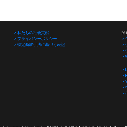
> 私たちの社会貢献
関
> プライバシーポリシー
>
> 特定商取引法に基づく表記
>
>
>
> 
> 
> 
>
>