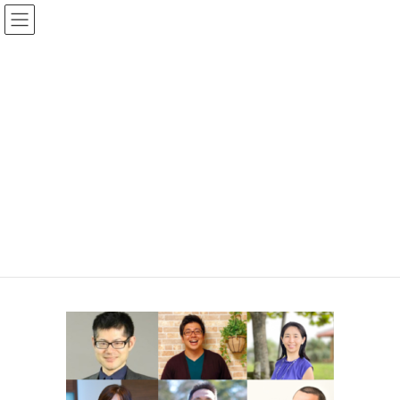
コ
ナ
ン
ビ
recommend_sp
テ
ゲ
ン
ー
HOME
体験者・推薦者の声
recommend_sp
ツ
シ
へ
ョ
ス
ン
キ
に
ッ
移
プ
動