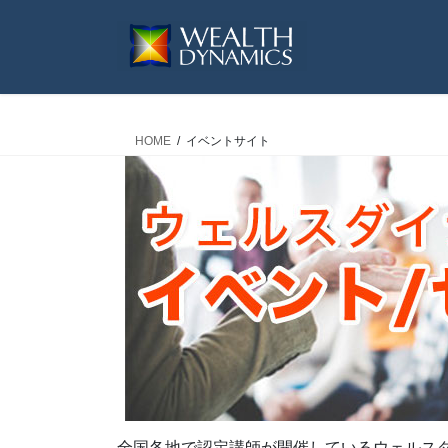
コ
ナ
ン
ビ
テ
ゲ
ン
ー
ツ
シ
へ
ョ
HOME
イベントサイト
ス
ン
キ
に
ッ
移
プ
動
全国各地で認定講師が開催しているウェルス