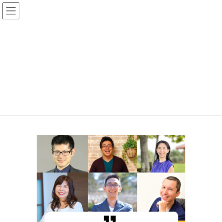
コ
ナ
ン
ビ
bottan_closed01
テ
ゲ
ン
ー
HOME
[FESTA2024]AI時代、次世代が選ぶリーダーシップ
ツ
シ
bottan_closed01
へ
ョ
ス
ン
キ
に
ッ
移
プ
動